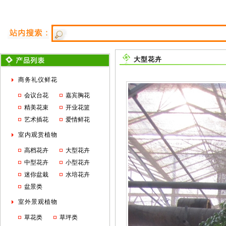
大型花卉
商务礼仪鲜花
会议台花
嘉宾胸花
精美花束
开业花篮
艺术插花
爱情鲜花
室内观赏植物
高档花卉
大型花卉
中型花卉
小型花卉
迷你盆栽
水培花卉
盆景类
室外景观植物
草花类
草坪类