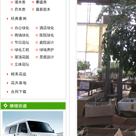
灌木类
攀援类
乔木类
最新苗木
经典案例
办公绿化
酒店绿化
商场绿化
医院绿化
节日花坛
庭院设计
绿化工程
绿地养护
屋顶花园
景观设计
立体花坛
精美花盆
花卉基地
合同下载