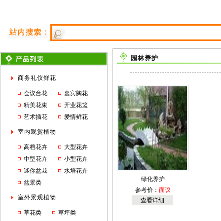
园林养护
商务礼仪鲜花
会议台花
嘉宾胸花
精美花束
开业花篮
艺术插花
爱情鲜花
室内观赏植物
高档花卉
大型花卉
中型花卉
小型花卉
迷你盆栽
水培花卉
绿化养护
盆景类
参考价：
面议
室外景观植物
查看详细
草花类
草坪类