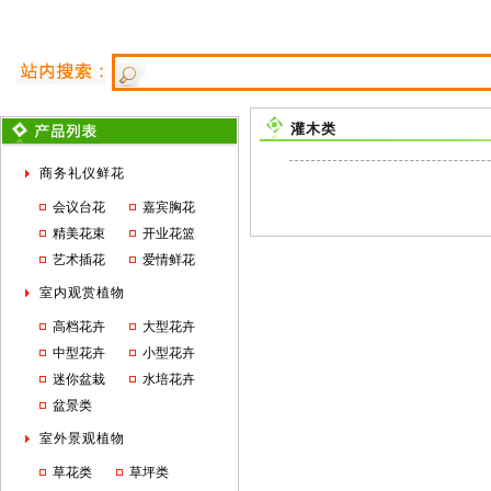
灌木类
商务礼仪鲜花
会议台花
嘉宾胸花
精美花束
开业花篮
艺术插花
爱情鲜花
室内观赏植物
高档花卉
大型花卉
中型花卉
小型花卉
迷你盆栽
水培花卉
盆景类
室外景观植物
草花类
草坪类