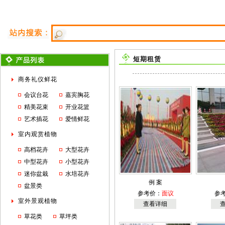
短期租赁
商务礼仪鲜花
会议台花
嘉宾胸花
精美花束
开业花篮
艺术插花
爱情鲜花
室内观赏植物
高档花卉
大型花卉
中型花卉
小型花卉
迷你盆栽
水培花卉
例 案
盆景类
参考价：
面议
参
室外景观植物
查看详细
草花类
草坪类