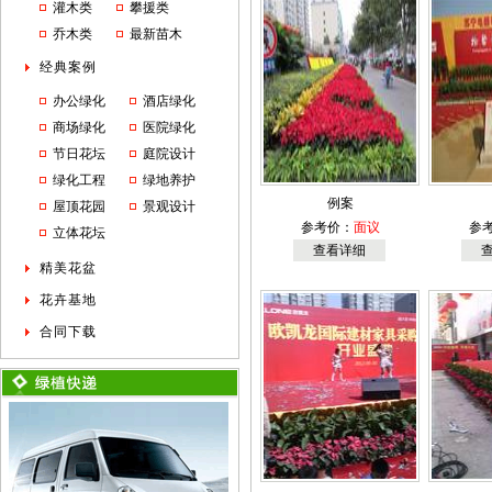
灌木类
攀援类
乔木类
最新苗木
经典案例
办公绿化
酒店绿化
商场绿化
医院绿化
节日花坛
庭院设计
绿化工程
绿地养护
例案
屋顶花园
景观设计
参考价：
面议
参
立体花坛
查看详细
精美花盆
花卉基地
合同下载