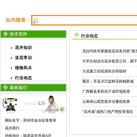
行业动态
花卉知识
克拉玛依市家庭租花业务仍然“真空
送花常识
大学生创业办花木租赁公司，摘
植物风水
大花蕙兰切花亲民仍存阻碍
行业动态
重庆：开县20万盆鲜花扮靓新城
广西横县茉莉花干成市场热宠
云南保山观赏苗木业蓬勃发展
“花木城”成热门地产商投资项目
网站名字：郑州市金水区青青草
花卉商行
培植地址：陈砦花卉市场A区