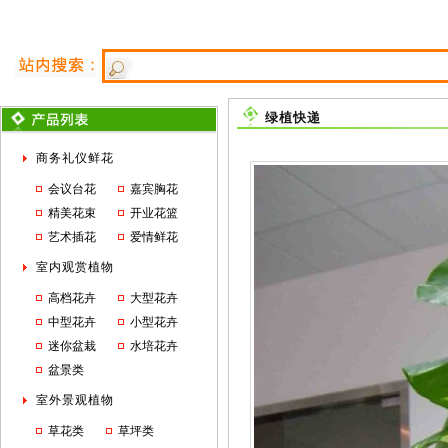
绿植快递
商务礼仪鲜花
会议台花
嘉宾胸花
精美花束
开业花篮
艺术插花
爱情鲜花
室内观赏植物
高档花卉
大型花卉
中型花卉
小型花卉
迷你盆栽
水培花卉
盆景类
室外景观植物
草花类
草坪类