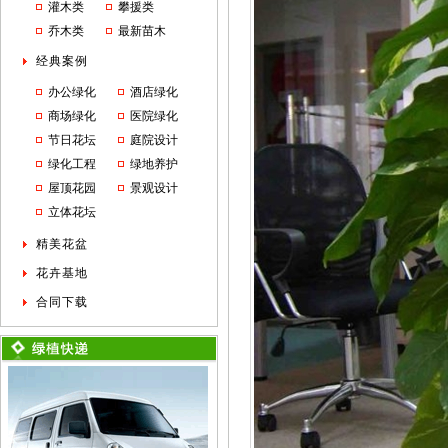
灌木类
攀援类
乔木类
最新苗木
经典案例
办公绿化
酒店绿化
商场绿化
医院绿化
节日花坛
庭院设计
绿化工程
绿地养护
屋顶花园
景观设计
立体花坛
精美花盆
花卉基地
合同下载