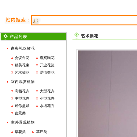
艺术插花
商务礼仪鲜花
会议台花
嘉宾胸花
精美花束
开业花篮
艺术插花
爱情鲜花
室内观赏植物
高档花卉
大型花卉
中型花卉
小型花卉
迷你盆栽
水培花卉
盆景类
室外景观植物
草花类
草坪类