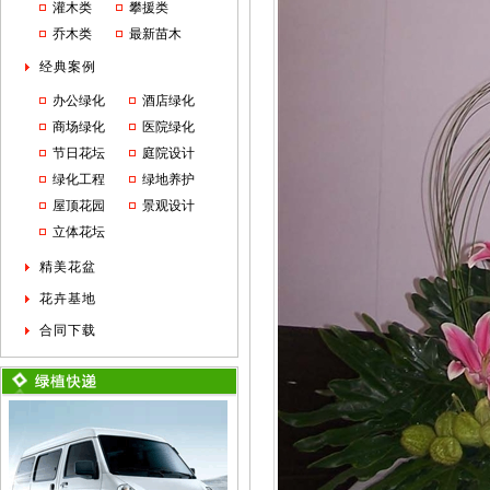
灌木类
攀援类
乔木类
最新苗木
经典案例
办公绿化
酒店绿化
商场绿化
医院绿化
节日花坛
庭院设计
绿化工程
绿地养护
屋顶花园
景观设计
立体花坛
精美花盆
花卉基地
合同下载