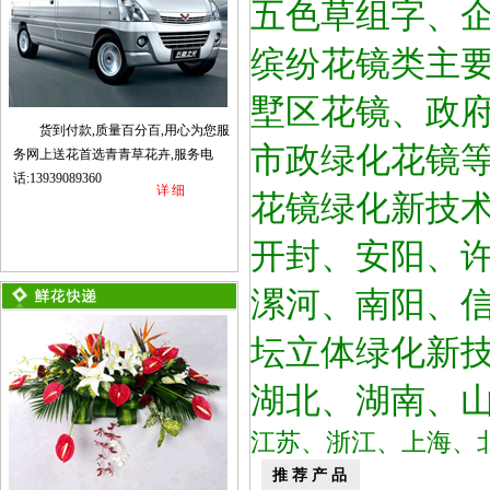
五色草组字、
缤纷花镜类主
墅区花镜、政
货到付款,质量百分百,用心为您服
市政绿化花镜
务网上送花首选青青草花卉,服务电
话:13939089360
详细
花镜绿化新技
开封、安阳、
漯河、南阳、
坛立体绿化新
湖北、湖南、
江苏、浙江、上海、
推荐产品