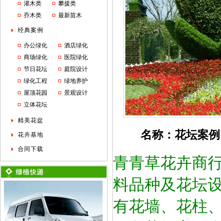
灌木类
攀援类
乔木类
最新苗木
经典案例
办公绿化
酒店绿化
商场绿化
医院绿化
节日花坛
庭院设计
绿化工程
绿地养护
屋顶花园
景观设计
立体花坛
精美花盆
名称：花坛案例
花卉基地
合同下载
青青草花卉商
料品种及花坛
有花墙、花柱