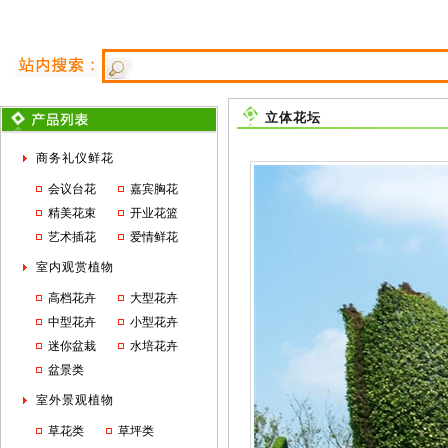
立体花坛
商务礼仪鲜花
会议台花
嘉宾胸花
精美花束
开业花篮
艺术插花
爱情鲜花
室内观赏植物
高档花卉
大型花卉
中型花卉
小型花卉
迷你盆栽
水培花卉
盆景类
室外景观植物
草花类
草坪类